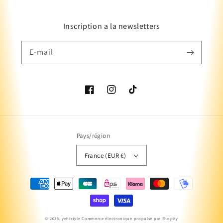
Inscription a la newsletters
E-mail
Facebook
Instagram
TikTok
Pays/région
France (EUR €)
Moyens
de
paiement
© 2026,
yehistyle
Commerce électronique propulsé par Shopify