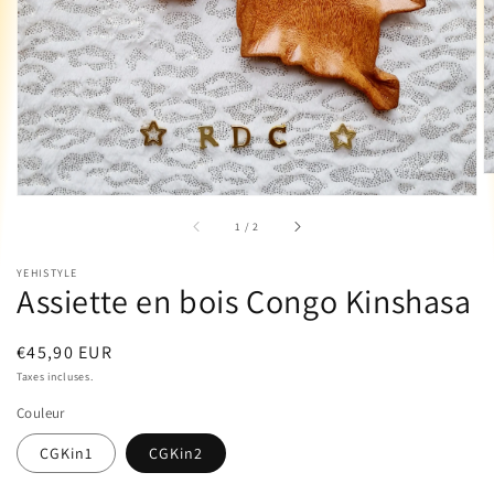
vedette
dans
la
vue
de
la
galerie
sur
1
/
2
YEHISTYLE
Assiette en bois Congo Kinshasa
Prix
€45,90 EUR
habituel
Taxes incluses.
Couleur
CGKin1
CGKin2