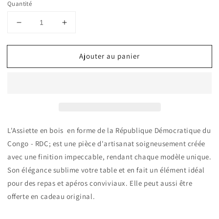
Quantité
Réduire
Augmenter
la
la
quantité
quantité
Ajouter au panier
de
de
Assiette
Assiette
en
en
bois
bois
Congo
Congo
Kinshasa
Kinshasa
L'Assiette en bois en forme de la République Démocratique du
Congo - RDC; est une pièce d'artisanat soigneusement créée
avec une finition impeccable, rendant chaque modèle unique.
Son élégance sublime votre table et en fait un élément idéal
pour des repas et apéros conviviaux. Elle peut aussi être
offerte en cadeau original.